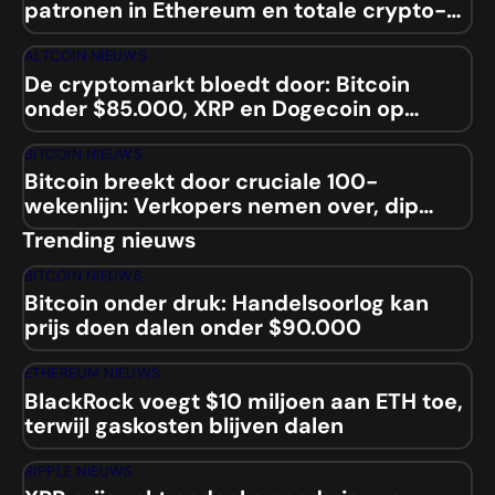
patronen in Ethereum en totale crypto-
marktcap
ALTCOIN NIEUWS
De cryptomarkt bloedt door: Bitcoin
onder $85.000, XRP en Dogecoin op
laagste niveaus sinds 2024
BITCOIN NIEUWS
Bitcoin breekt door cruciale 100-
wekenlijn: Verkopers nemen over, dip
naar $84.000 aanstaande?
Trending nieuws
BITCOIN NIEUWS
Bitcoin onder druk: Handelsoorlog kan
prijs doen dalen onder $90.000
ETHEREUM NIEUWS
BlackRock voegt $10 miljoen aan ETH toe,
terwijl gaskosten blijven dalen
RIPPLE NIEUWS