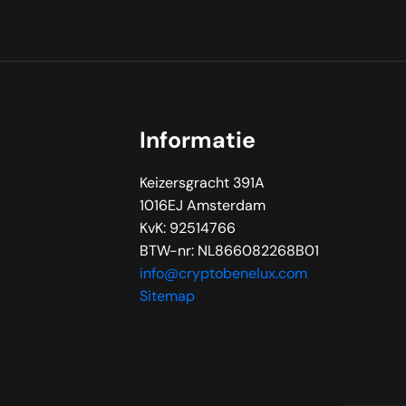
Informatie
Keizersgracht 391A
1016EJ Amsterdam
KvK: 92514766
BTW-nr: NL866082268B01
info@cryptobenelux.com
Sitemap