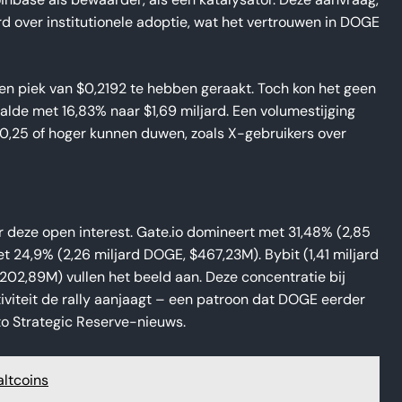
nbase als bewaarder, als een katalysator. Deze aanvraag,
d over institutionele adoptie, wat het vertrouwen in DOGE
en piek van $0,2192 te hebben geraakt. Toch kon het geen
lde met 16,83% naar $1,69 miljard. Een volumestijging
r $0,25 of hoger kunnen duwen, zoals X-gebruikers over
r deze open interest. Gate.io domineert met 31,48% (2,85
 24,9% (2,26 miljard DOGE, $467,23M). Bybit (1,41 miljard
202,89M) vullen het beeld aan. Deze concentratie bij
tiviteit de rally aanjaagt – een patroon dat DOGE eerder
to Strategic Reserve-nieuws.
altcoins