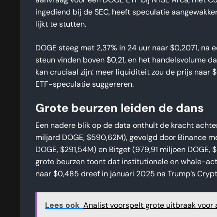
aanvraag voor een DOGE ETF bij NYSE Arca, met Coi
ingediend bij de SEC, heeft speculatie aangewakker
lijkt te stutten.
DOGE steeg met 2,37% in 24 uur naar $0,2071, na e
steun vinden boven $0,21, en het handelsvolume daa
kan cruciaal zijn: meer liquiditeit zou de prijs naa
ETF-speculatie suggereren.
Grote beurzen leiden de dans
Een nadere blik op de data onthult de kracht achte
miljard DOGE, $590,62M), gevolgd door Binance met
DOGE, $291,54M) en Bitget (979,91 miljoen DOGE, $
grote beurzen toont dat institutionele en whale-ac
naar $0,485 dreef in januari 2025 na Trump’s Cryp
Lees ook
Analist voorspelt grote uitbraak voor 