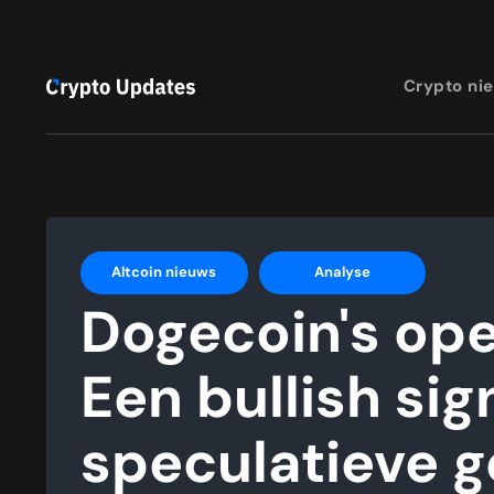
Crypto ni
Altcoin nieuws
Analyse
Dogecoin's open
Een bullish sig
speculatieve g