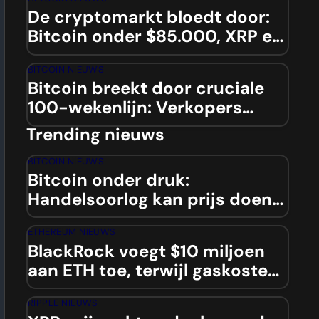
De cryptomarkt bloedt door:
Bitcoin onder $85.000, XRP en
Dogecoin op laagste niveaus
BITCOIN NIEUWS
sinds 2024
Bitcoin breekt door cruciale
100-wekenlijn: Verkopers
nemen over, dip naar $84.000
Trending nieuws
aanstaande?
BITCOIN NIEUWS
Bitcoin onder druk:
Handelsoorlog kan prijs doen
dalen onder $90.000
ETHEREUM NIEUWS
BlackRock voegt $10 miljoen
aan ETH toe, terwijl gaskosten
blijven dalen
RIPPLE NIEUWS