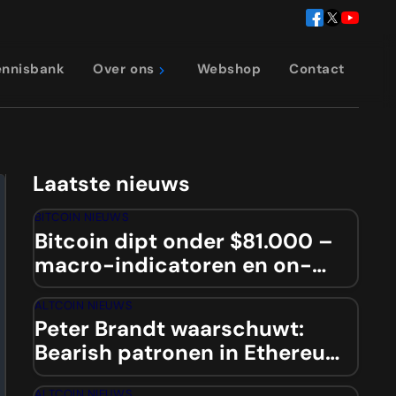
ennisbank
Over ons
Webshop
Contact
Laatste nieuws
BITCOIN NIEUWS
Bitcoin dipt onder $81.000 –
macro-indicatoren en on-
chain data wijzen op mogelijke
ALTCOIN NIEUWS
squeeze
Peter Brandt waarschuwt:
Bearish patronen in Ethereum
en totale crypto-marktcap
ALTCOIN NIEUWS