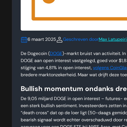
6 maart 2025
Geschreven door
Max Latupeir
De Dogecoin (
DOGE
)-markt bruist van activiteit. 
DOGE aan open interest vastgelegd, goed voor $1,88 
stijging van 4,81% in open interest,
volgens CoinGla
bredere marktonzekerheid. Maar wat drijft deze t
Bullish momentum ondanks dre
De 9,05 miljard DOGE in open interest – futures- en
een sterk bullish sentiment. Investeerders zetten i
“death cross” dat op de loer ligt (50-daags gemid
bearish signaal wordt echter overschaduwd door rec