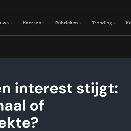
euws
Koersen
Rubrieken
Trending
K
 interest stijgt:
naal of
ekte?