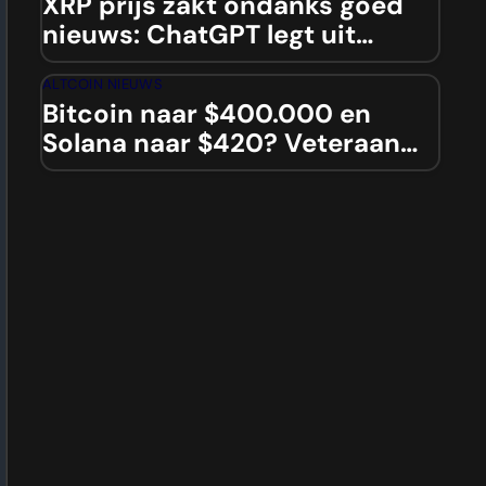
XRP prijs zakt ondanks goed
nieuws: ChatGPT legt uit
waarom..
ALTCOIN NIEUWS
Bitcoin naar $400.000 en
Solana naar $420? Veteraan
dropt bommetjes!