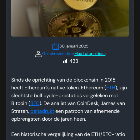
30 januari 2025
Geschreven door
Max Latupeirissa
433
Sinds de oprichting van de blockchain in 2015,
heeft Ethereum's native token, Ethereum (
ETH
), zijn
slechtste bull cycle-prestaties vergeleken met
Bitcoin (
BTC
). De analist van CoinDesk, James van
Straten,
benadrukt
een patroon van afnemende
opbrengsten door de jaren heen.
Een historische vergelijking van de ETH/BTC-ratio