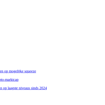
zen op mogelijke squeeze
ypto-marktcap
 op laagste niveaus sinds 2024