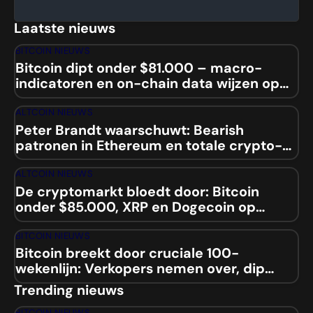
Laatste nieuws
BITCOIN NIEUWS
Bitcoin dipt onder $81.000 – macro-
indicatoren en on-chain data wijzen op
mogelijke squeeze
ALTCOIN NIEUWS
Peter Brandt waarschuwt: Bearish
patronen in Ethereum en totale crypto-
marktcap
ALTCOIN NIEUWS
De cryptomarkt bloedt door: Bitcoin
onder $85.000, XRP en Dogecoin op
laagste niveaus sinds 2024
BITCOIN NIEUWS
Bitcoin breekt door cruciale 100-
wekenlijn: Verkopers nemen over, dip
naar $84.000 aanstaande?
Trending nieuws