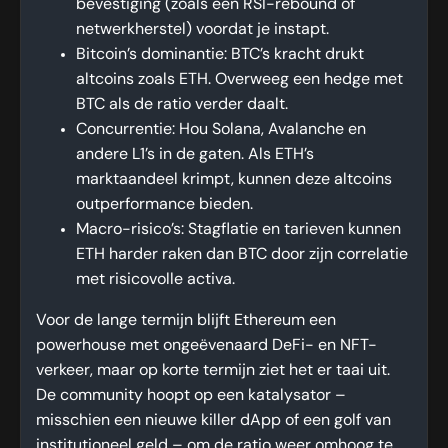
bevestiging (zoals een RSI-rebound of
netwerkherstel) voordat je instapt.
Bitcoin’s dominantie: BTC’s kracht drukt
altcoins zoals ETH. Overweeg een hedge met
BTC als de ratio verder daalt.
Concurrentie: Hou Solana, Avalanche en
andere L1’s in de gaten. Als ETH’s
marktaandeel krimpt, kunnen deze altcoins
outperformance bieden.
Macro-risico’s: Stagflatie en tarieven kunnen
ETH harder raken dan BTC door zijn correlatie
met risicovolle activa.
Voor de lange termijn blijft Ethereum een
powerhouse met ongeëvenaard DeFi- en NFT-
verkeer, maar op korte termijn ziet het er taai uit.
De community hoopt op een katalysator –
misschien een nieuwe killer dApp of een golf van
institutioneel geld – om de ratio weer omhoog te