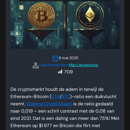
8 mei 2025
Geschreven door
Max Latupeirissa
709
De cryptomarkt houdt de adem in terwijl de
Ethereum-Bitcoin (
ETH
/
BTC
)-ratio een duikvlucht
neemt.
Volgens CryptoQuant
is de ratio gedaald
naar 0,019 – een schril contrast met de 0,08 van
eind 2021. Dat is een daling van meer dan 75%! Met
Ethereum op $1.977 en Bitcoin die flirt met