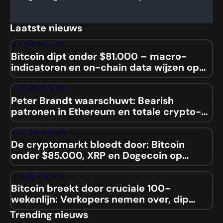
Laatste nieuws
BITCOIN NIEUWS
Bitcoin dipt onder $81.000 – macro-
indicatoren en on-chain data wijzen op
mogelijke squeeze
ALTCOIN NIEUWS
Peter Brandt waarschuwt: Bearish
patronen in Ethereum en totale crypto-
marktcap
ALTCOIN NIEUWS
De cryptomarkt bloedt door: Bitcoin
onder $85.000, XRP en Dogecoin op
laagste niveaus sinds 2024
BITCOIN NIEUWS
Bitcoin breekt door cruciale 100-
wekenlijn: Verkopers nemen over, dip
naar $84.000 aanstaande?
Trending nieuws