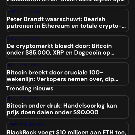
mogelijke squeeze
ALTCOIN NIEUWS
Peter Brandt waarschuwt: Bearish
patronen in Ethereum en totale crypto-
marktcap
ALTCOIN NIEUWS
De cryptomarkt bloedt door: Bitcoin
onder $85.000, XRP en Dogecoin op
laagste niveaus sinds 2024
BITCOIN NIEUWS
Bitcoin breekt door cruciale 100-
wekenlijn: Verkopers nemen over, dip
naar $84.000 aanstaande?
Trending nieuws
BITCOIN NIEUWS
Bitcoin onder druk: Handelsoorlog kan
prijs doen dalen onder $90.000
ETHEREUM NIEUWS
BlackRock voegt $10 miljoen aan ETH toe,