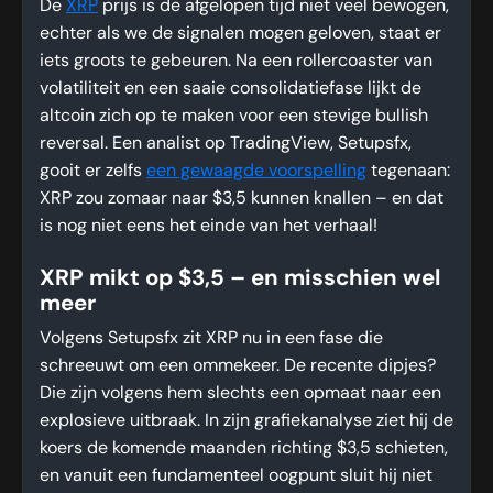
De
XRP
prijs is de afgelopen tijd niet veel bewogen,
echter als we de signalen mogen geloven, staat er
iets groots te gebeuren. Na een rollercoaster van
volatiliteit en een saaie consolidatiefase lijkt de
altcoin zich op te maken voor een stevige bullish
reversal. Een analist op TradingView, Setupsfx,
gooit er zelfs
een gewaagde voorspelling
tegenaan:
XRP zou zomaar naar $3,5 kunnen knallen – en dat
is nog niet eens het einde van het verhaal!
XRP mikt op $3,5 – en misschien wel
meer
Volgens Setupsfx zit XRP nu in een fase die
schreeuwt om een ommekeer. De recente dipjes?
Die zijn volgens hem slechts een opmaat naar een
explosieve uitbraak. In zijn grafiekanalyse ziet hij de
koers de komende maanden richting $3,5 schieten,
en vanuit een fundamenteel oogpunt sluit hij niet