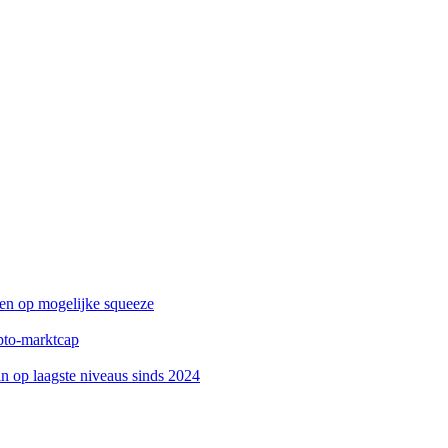
zen op mogelijke squeeze
ypto-marktcap
 op laagste niveaus sinds 2024