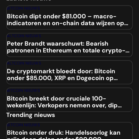
BITCOIN NIEUWS
Bitcoin dipt onder $81.000 – macro-
indicatoren en on-chain data wijzen op
mogelijke squeeze
ALTCOIN NIEUWS
Peter Brandt waarschuwt: Bearish
patronen in Ethereum en totale crypto-
marktcap
ALTCOIN NIEUWS
De cryptomarkt bloedt door: Bitcoin
onder $85.000, XRP en Dogecoin op
laagste niveaus sinds 2024
BITCOIN NIEUWS
Bitcoin breekt door cruciale 100-
wekenlijn: Verkopers nemen over, dip
naar $84.000 aanstaande?
Trending nieuws
BITCOIN NIEUWS
Bitcoin onder druk: Handelsoorlog kan