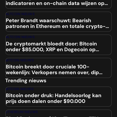
indicatoren en on-chain data wijzen op
mogelijke squeeze
ALTCOIN NIEUWS
Peter Brandt waarschuwt: Bearish
patronen in Ethereum en totale crypto-
marktcap
ALTCOIN NIEUWS
De cryptomarkt bloedt door: Bitcoin
onder $85.000, XRP en Dogecoin op
laagste niveaus sinds 2024
BITCOIN NIEUWS
Bitcoin breekt door cruciale 100-
wekenlijn: Verkopers nemen over, dip
naar $84.000 aanstaande?
Trending nieuws
BITCOIN NIEUWS
Bitcoin onder druk: Handelsoorlog kan
prijs doen dalen onder $90.000
ETHEREUM NIEUWS